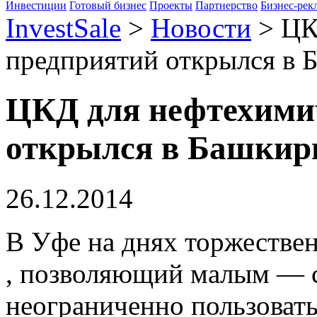
Инвестиции
Готовый бизнес
Проекты
Партнерство
Бизнес-рек
InvestSale
>
Новости
>
ЦК
предприятий открылся в 
ЦКД для нефтехими
открылся в Башкир
26.12.2014
В Уфе на днях торжеств
, позволяющий малым — 
неограниченно пользоват