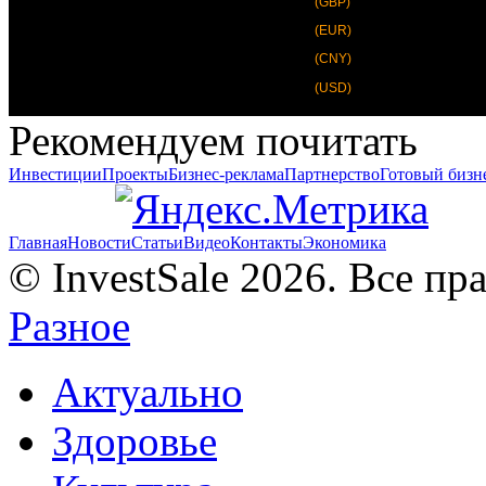
(GBP)
(EUR)
(CNY)
(USD)
Рекомендуем почитать
Инвестиции
Проекты
Бизнес-реклама
Партнерство
Готовый бизн
Главная
Новости
Статьи
Видео
Контакты
Экономика
© InvestSale 2026. Все п
Разное
Актуально
Здоровье