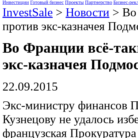
Инвестиции
Готовый бизнес
Проекты
Партнерство
Бизнес-рек
InvestSale
>
Новости
>
Во
против экс-казначея Подм
Во Франции всё-так
экс-казначея Подмо
22.09.2015
Экс-министру финансов 
Кузнецову не удалось изб
французская Прокуратура