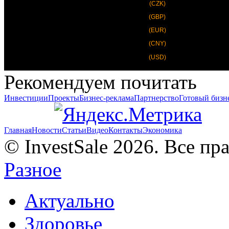
(CZK)
(GBP)
(EUR)
(CNY)
(USD)
Рекомендуем почитать
Инвестиции
Проекты
Бизнес-реклама
Партнерство
Готовый бизн
Главная
Новости
Статьи
Видео
Контакты
Экономика
© InvestSale 2026. Все п
Разное
Актуально
Здоровье