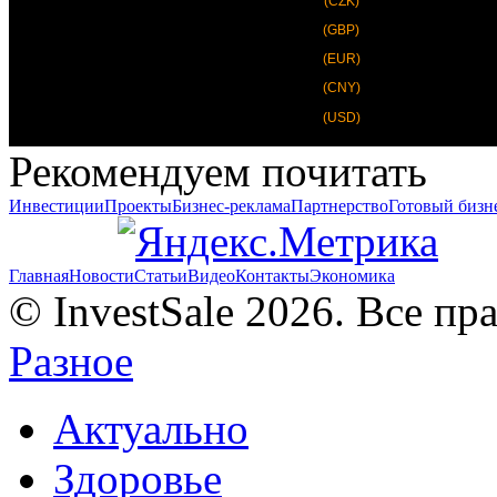
(CZK)
(GBP)
(EUR)
(CNY)
(USD)
Рекомендуем почитать
Инвестиции
Проекты
Бизнес-реклама
Партнерство
Готовый бизн
Главная
Новости
Статьи
Видео
Контакты
Экономика
© InvestSale 2026. Все п
Разное
Актуально
Здоровье