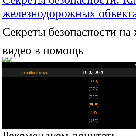
железнодорожных объект
Секреты безопасности на 
видео в помощь
К
19.02.2026
Российский рубль
(BYR)
(CZK)
(GBP)
(EUR)
(CNY)
(USD)
Рекомендуем почитать