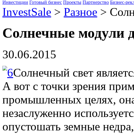
Инвестиции
Готовый бизнес
Проекты
Партнерство
Бизнес-рек
InvestSale
>
Разное
>
Солн
Солнечные модули д
30.06.2015
Солнечный свет являетс
А вот с точки зрения при
промышленных целях, она
незаслуженно использует
опустошать земные недра, 