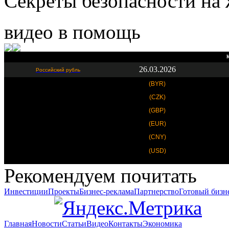
Секреты безопасности на 
видео в помощь
К
26.03.2026
Российский рубль
(BYR)
(CZK)
(GBP)
(EUR)
(CNY)
(USD)
Рекомендуем почитать
Инвестиции
Проекты
Бизнес-реклама
Партнерство
Готовый бизн
Главная
Новости
Статьи
Видео
Контакты
Экономика