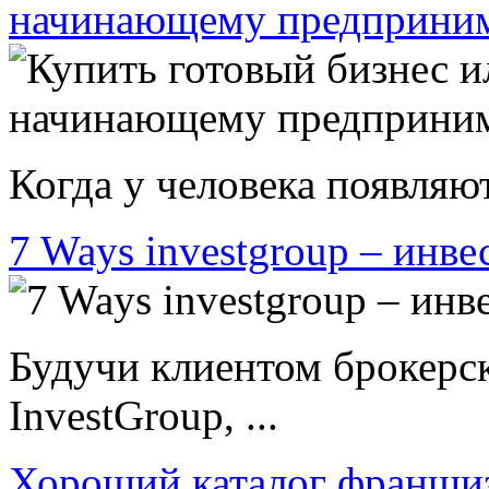
начинающему предприни
Когда у человека появляют
7 Ways investgroup – инве
Будучи клиентом брокерс
InvestGroup, ...
Хороший каталог франши