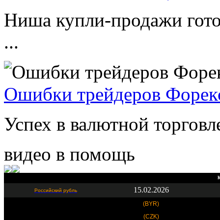
Ниша купли-продажи гото
...
Ошибки трейдеров Форек
Успех в валютной торговле
видео в помощь
К
15.02.2026
Российский рубль
(BYR)
(CZK)