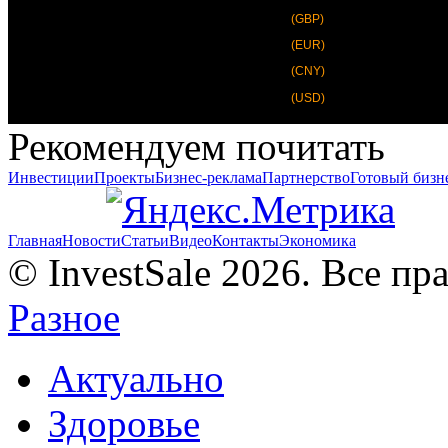
(GBP)
(EUR)
(CNY)
(USD)
Рекомендуем почитать
Инвестиции
Проекты
Бизнес-реклама
Партнерство
Готовый бизн
Главная
Новости
Статьи
Видео
Контакты
Экономика
© InvestSale 2026. Все п
Разное
Актуально
Здоровье