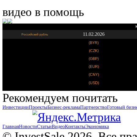
видео в помощь
К
11.02.2026
Российский рубль
(BYR)
(CZK)
(GBP)
(EUR)
(CNY)
(USD)
Рекомендуем почитать
Инвестиции
Проекты
Бизнес-реклама
Партнерство
Готовый бизн
Главная
Новости
Статьи
Видео
Контакты
Экономика
© InvestSale 2026. Все п