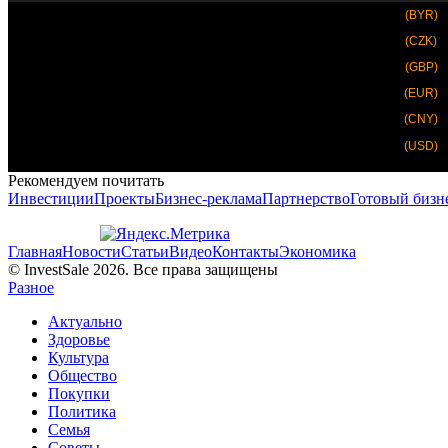
(BYR)
(CZK)
(GBP)
(EUR)
(CNY)
(USD)
Рекомендуем почитать
Инвестиции
Проекты
Бизнес-реклама
Партнерство
Готовый бизн
Главная
Новости
Статьи
Видео
Контакты
Экономика
© InvestSale 2026. Все права защищены
Разное
Актуально
Здоровье
Культура
Общество
Покупки
Политика
Семья
Советы