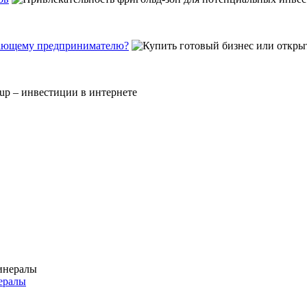
инающему предпринимателю?
ералы