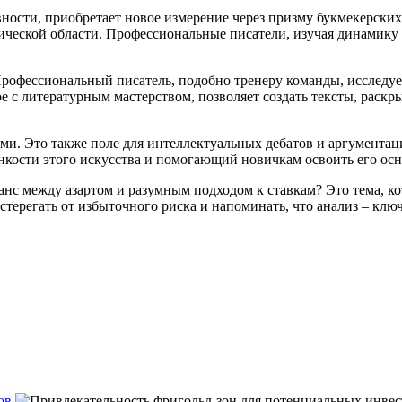
вности, приобретает новое измерение через призму букмекерски
ической области. Профессиональные писатели, изучая динамику с
Профессиональный писатель, подобно тренеру команды, исследует
ое с литературным мастерством, позволяет создать тексты, раск
ми. Это также поле для интеллектуальных дебатов и аргументац
нкости этого искусства и помогающий новичкам освоить его ос
аланс между азартом и разумным подходом к ставкам? Это тема, 
ерегать от избыточного риска и напоминать, что анализ – ключ 
ов