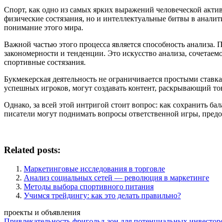
Спорт, как одно из самых ярких выражений человеческой акти
физические состязания, но и интеллектуальные битвы в аналит
понимание этого мира.
Важной частью этого процесса является способность анализа. 
закономерности и тенденции. Это искусство анализа, сочетаем
спортивные состязания.
Букмекерская деятельность не ограничивается простыми ставка
успешных игроков, могут создавать контент, раскрывающий то
Однако, за всей этой интригой стоит вопрос: как сохранить б
писатели могут поднимать вопросы ответственной игры, предост
Related posts:
Маркетинговые исследования в торговле
Анализ социальных сетей — революция в маркетинге
Методы выбора спортивного питания
Учимся трейдингу: как это делать правильно?
проекты и объявления
Привлекательность фригольд-зон для потенциальных инвестор