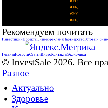
(GBP)
(EUR)
(CNY)
(USD)
Рекомендуем почитать
Инвестиции
Проекты
Бизнес-реклама
Партнерство
Готовый бизн
Главная
Новости
Статьи
Видео
Контакты
Экономика
© InvestSale 2026. Все п
Разное
Актуально
Здоровье