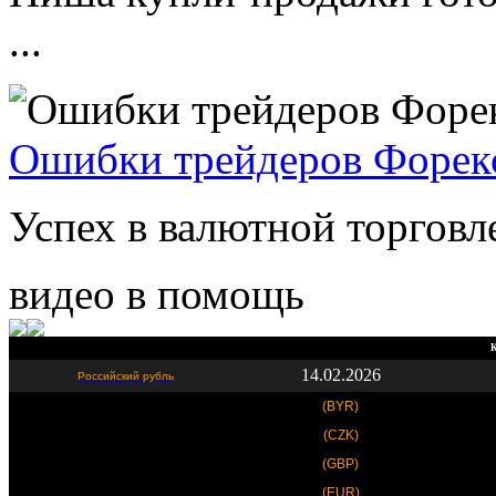
...
Ошибки трейдеров Форек
Успех в валютной торговле
видео в помощь
К
14.02.2026
Российский рубль
(BYR)
(CZK)
(GBP)
(EUR)