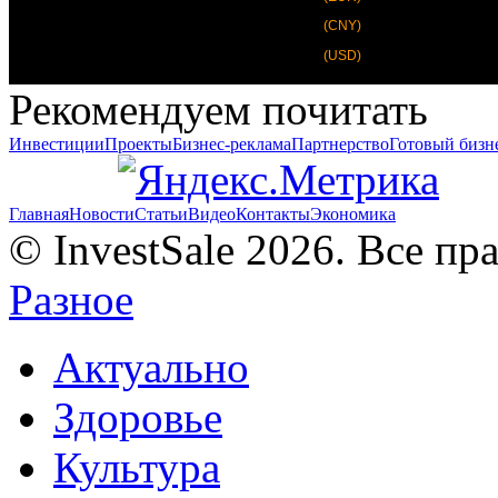
(CNY)
(USD)
Рекомендуем почитать
Инвестиции
Проекты
Бизнес-реклама
Партнерство
Готовый бизн
Главная
Новости
Статьи
Видео
Контакты
Экономика
© InvestSale 2026. Все п
Разное
Актуально
Здоровье
Культура