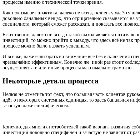
процессы именно с технической точки зрения.
Как показывает практика, далеко не всегда клиенту удаётся 
довольно банальных вещах, что отрицательно сказывается на у
специалиста, который сможет рассказать и показать все нюансы
Естественно, далеко не всегда такой выход является оптималь
инвестиций, то можно прийти к выводу, что здесь всё не так п
процесс можно было назвать успешным.
И всё же, даже если брать во внимание все без исключения спе
чрезвычайно эффективным. Конечно же, иной раз стоит соблюд
осуществлять те или иные процессы максимально грамотно.
Некоторые детали процесса
Нельзя не отметить тот факт, что большая часть клиентов ру
идёт о некоторых системных единицах, то здесь банальная инф
зачастую даже специфическом.
Конечно, для многих потребителей такой вариант развития собы
инвестиций довольно специфичен и зачастую не зависит от разв