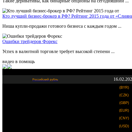
Такие деривативы, как бинарные опционы на сегодняшний ...
Кто лучший бизнес-брокер в РФ? Рейтинг 2015 года от «Слия
Ниша купли-продажи готового бизнеса с каждым годом ...
Ошибки трейдеров Форекс
Успех в валютной торговле требует высокой степени ...
видео в помощь
16.02.20
Российский рубль
(BYR)
(CZK)
(GBP)
(EUR)
(CNY)
(USD)