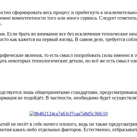
целостно сформировать весь процесс и прибегнуть к исключитель
ровне компетентности того или иного сервиса. Следует отметить
.
ным. Если брать во внимание все без исключения технические н
росто как кажется на первый взгляд. В самом деле, требуется со
цифические явления, то есть смысл попробовать силы именно в эт
ать некоторых технологические детали, но всё же есть смысл 
ководствуется лишь общепринятыми стандартами, предусматрива
ормация не подойдёт. В частности, необходимо будет осуществл
тий не несёт в себе ничего плохого, ведь он также предусматри
ития каких-либо отдельных факторов. Естественно, отбрасывать 