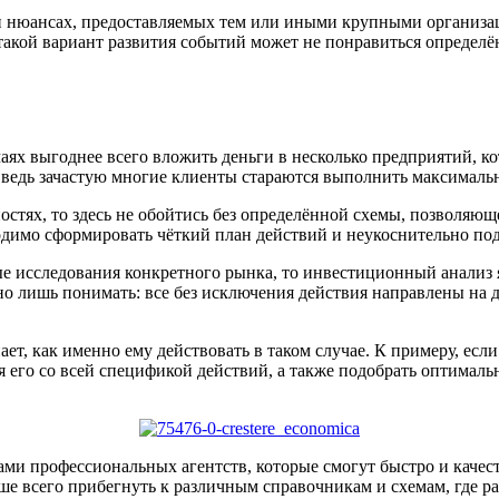
и нюансах, предоставляемых тем или иными крупными организац
 такой вариант развития событий может не понравиться определё
учаях выгоднее всего вложить деньги в несколько предприятий,
, ведь зачастую многие клиенты стараются выполнить максималь
остях, то здесь не обойтись без определённой схемы, позволяющ
димо сформировать чёткий план действий и неукоснительно под
е исследования конкретного рынка, то инвестиционный анализ 
о лишь понимать: все без исключения действия направлены на д
ает, как именно ему действовать в таком случае. К примеру, если
 его со всей спецификой действий, а также подобрать оптимал
гами профессиональных агентств, которые смогут быстро и каче
е всего прибегнуть к различным справочникам и схемам, где ра