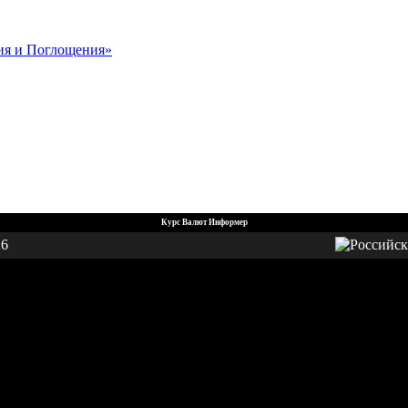
ния и Поглощения»
Курс Валют Информер
26