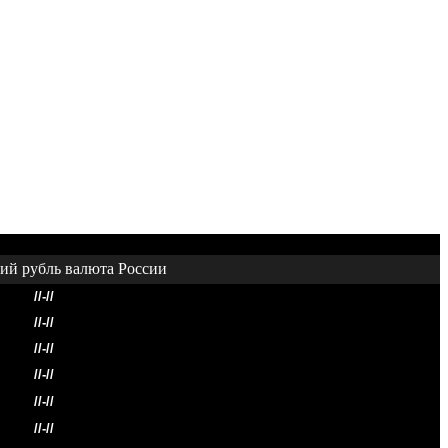
//-//
//-//
//-//
//-//
//-//
//-//