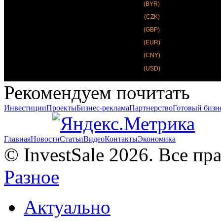
(BYR)
(CZK)
(GBP)
(EUR)
(CNY)
(USD)
Рекомендуем почитать
Инвестиции
Проекты
Бизнес-реклама
Партнерство
Готовый бизн
Главная
Новости
Статьи
Видео
Контакты
Экономика
© InvestSale 2026. Все п
Разное
Актуально