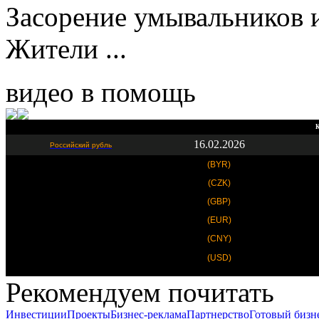
Засорение умывальников и
Жители ...
видео в помощь
К
16.02.2026
Российский рубль
(BYR)
(CZK)
(GBP)
(EUR)
(CNY)
(USD)
Рекомендуем почитать
Инвестиции
Проекты
Бизнес-реклама
Партнерство
Готовый бизн