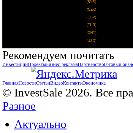
(BYR)
(CZK)
(GBP)
(EUR)
(CNY)
(USD)
Рекомендуем почитать
Инвестиции
Проекты
Бизнес-реклама
Партнерство
Готовый бизн
Главная
Новости
Статьи
Видео
Контакты
Экономика
© InvestSale 2026. Все п
Разное
Актуально