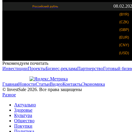
08.02.20
Российский рубль
(BYR)
(CZK)
(GBP)
(EUR)
(CNY)
(USD)
Рекомендуем почитать
Инвестиции
Проекты
Бизнес-реклама
Партнерство
Готовый бизн
Главная
Новости
Статьи
Видео
Контакты
Экономика
© InvestSale 2026. Все права защищены
Разное
Актуально
Здоровье
Культура
Общество
Покупки
Политика