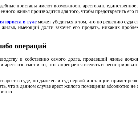
е судебные приставы имеют возможность арестовать единственно
твенного жилья производится для того, чтобы предотвратить его
ия юриста в туле
может убедиться в том, что по решению суда е
 жилья, имеющий долги захочет его продать, никаких пробле
либо операций
водству и собственно самого долга, продавший жилье должн
рест означает и то, что запрещается вселять и регистрировать
т арест в суде, но даже если суд первой инстанции примет реше
мать, что в данном случае арест жилого помещения абсолютно не
остью.