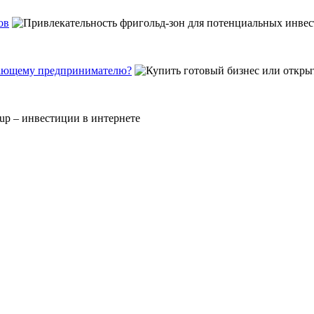
ов
инающему предпринимателю?