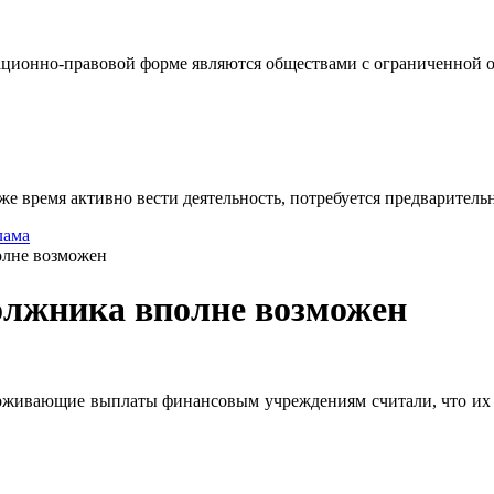
ционно-правовой форме являются обществами с ограниченной от
же время активно вести деятельность, потребуется предваритель
лама
олне возможен
олжника вполне возможен
рживающие выплаты финансовым учреждениям считали, что их е