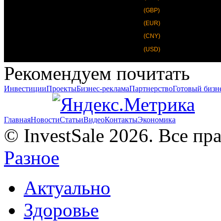
(GBP)
(EUR)
(CNY)
(USD)
Рекомендуем почитать
Инвестиции
Проекты
Бизнес-реклама
Партнерство
Готовый бизн
Главная
Новости
Статьи
Видео
Контакты
Экономика
© InvestSale 2026. Все п
Разное
Актуально
Здоровье