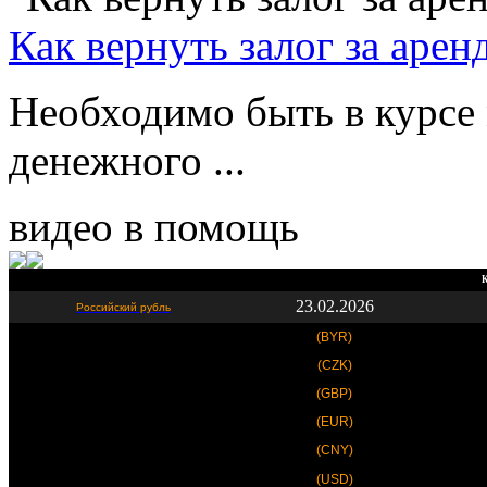
Как вернуть залог за аре
Необходимо быть в курсе 
денежного ...
видео в помощь
К
23.02.2026
Российский рубль
(BYR)
(CZK)
(GBP)
(EUR)
(CNY)
(USD)