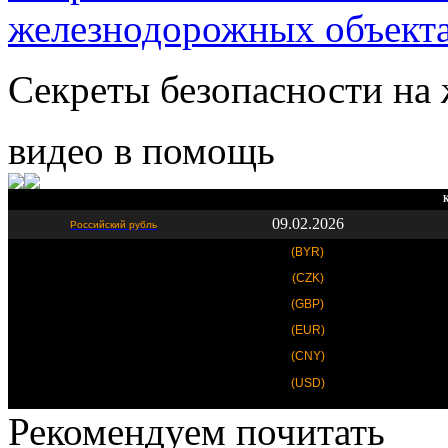
железнодорожных объект
Секреты безопасности на 
видео в помощь
К
09.02.2026
Российский рубль
(BYR)
(CZK)
(GBP)
(EUR)
(CNY)
(USD)
Рекомендуем почитать