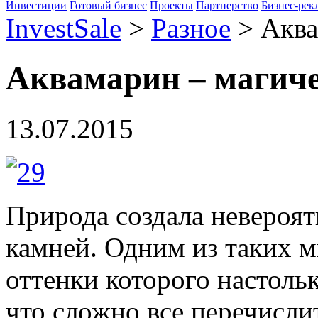
Инвестиции
Готовый бизнес
Проекты
Партнерство
Бизнес-рек
InvestSale
>
Разное
>
Аква
Аквамарин – магич
13.07.2015
Природа создала невероя
камней. Одним из таких м
оттенки которого настоль
что сложно все перечисл