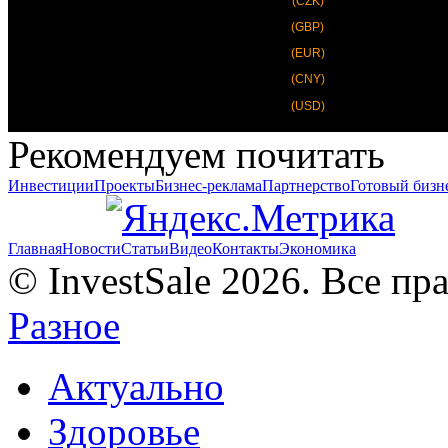
(CZK)
(GBP)
(EUR)
(CNY)
(USD)
Рекомендуем почитать
Инвестиции
Проекты
Бизнес-реклама
Партнерство
Готовый бизн
Главная
Новости
Статьи
Видео
Контакты
Экономика
© InvestSale 2026. Все п
Разное
Актуально
Здоровье