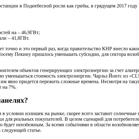
анции в Поднебесной росли как грибы, в грядущем 2017 году не
тей на – 46,9ГВт;
ли – 41,8ГВт.
т точно и это первый раз, когда правительство КНР внесло как
Посему Пекину пришлось уменьшать субсидии, для сектора возоб
роителем объектов генерирующих электроэнергию за счет альте
о уменьшаться стоимость электроэнергии. Чарльз Йонтс из «CLSA
 им явно придется пережить сложные времена. Несмотря на таку
 на 7%.
панелях?
 в условии излишек на рынке, скорее всего заставит солнечные 
и для реальных покупателей. В целом сценарий для потребител
во будет неизбежным. За всеми событиями в области возобновля
 следующей статье.