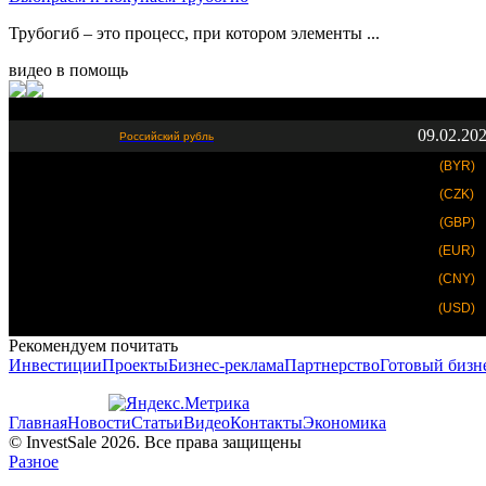
Трубогиб – это процесс, при котором элементы ...
видео в помощь
09.02.20
Российский рубль
(BYR)
(CZK)
(GBP)
(EUR)
(CNY)
(USD)
Рекомендуем почитать
Инвестиции
Проекты
Бизнес-реклама
Партнерство
Готовый бизн
Главная
Новости
Статьи
Видео
Контакты
Экономика
© InvestSale 2026. Все права защищены
Разное