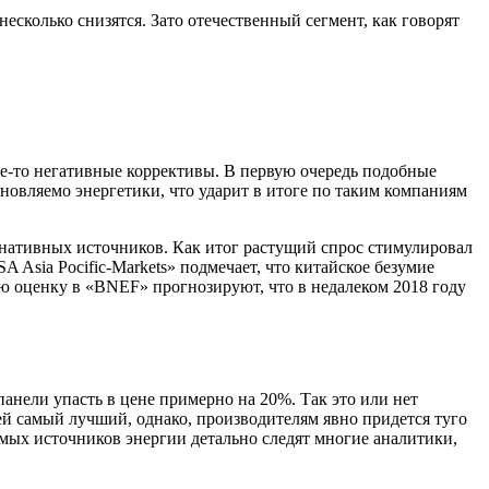
сколько снизятся. Зато отечественный сегмент, как говорят
ие-то негативные коррективы. В первую очередь подобные
новляемо энергетики, что ударит в итоге по таким компаниям
рнативных источников. Как итог растущий спрос стимулировал
 Asia Pocific-Markets» подмечает, что китайское безумие
ю оценку в «BNEF» прогнозируют, что в недалеком 2018 году
панели упасть в цене примерно на 20%. Так это или нет
ей самый лучший, однако, производителям явно придется туго
емых источников энергии детально следят многие аналитики,