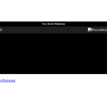
Курс Валют Информер
26
ес
Каталог