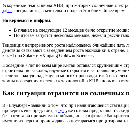
Ускоренные темпы ввода АИЭ, при которых солнечные электрост
здесь
специалисты, значительно подрастёт в ближайшее время.
Но вернемся к цифрам:
В планах на следующие 12 месяцев было открытие мощнос
По итогам запустят несколько меньше, нежели рассчитыва
Тенденция непрерывного роста наблюдалась ближайшие пять ле
действия связывают с замедлением роста экономики в стране. 
как «Trina Solar» и «Xinjiang Goldwin Science».
Последние 7 лет во всем мире Китай оставался крупнейшим ст
строительство заводов, научные открытия и заставлял неумолим
вселило ложную надежду во многих производителей из-за чего
темпы возведения «зеленых» технологий в КНР вновь вырастут
Как ситуация отразится на солнечных 
В «Блумберг» заявили о том, что при надвигающейся стагнации
проверить еще предстоит, а
тут
уже готовы предоставлять скидк
без расчета на привычную прибыль, иначе в финале банкротст
именно их версии происходящего постараемся процитировать в