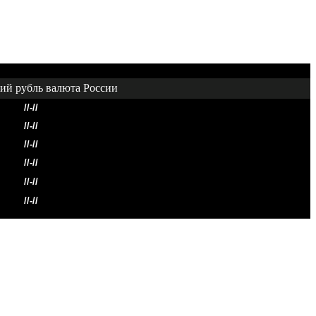
//-//
//-//
//-//
//-//
//-//
//-//