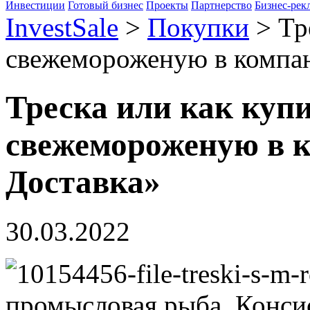
Инвестиции
Готовый бизнес
Проекты
Партнерство
Бизнес-рек
InvestSale
>
Покупки
>
Тр
свежемороженую в компа
Треска или как куп
свежемороженую в 
Доставка»
30.03.2022
промысловая рыба. Конси