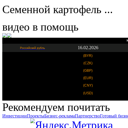
Семенной картофель ...
видео в помощь
К
16.02.2026
Российский рубль
(BYR)
(CZK)
(GBP)
(EUR)
(CNY)
(USD)
Рекомендуем почитать
Инвестиции
Проекты
Бизнес-реклама
Партнерство
Готовый бизн