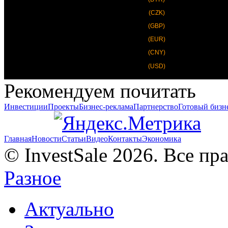
(CZK)
(GBP)
(EUR)
(CNY)
(USD)
Рекомендуем почитать
Инвестиции
Проекты
Бизнес-реклама
Партнерство
Готовый бизн
Главная
Новости
Статьи
Видео
Контакты
Экономика
© InvestSale 2026. Все п
Разное
Актуально