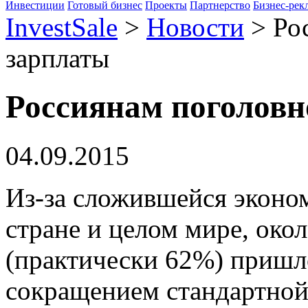
Инвестиции
Готовый бизнес
Проекты
Партнерство
Бизнес-рек
InvestSale
>
Новости
>
Ро
зарплаты
Россиянам поголов
04.09.2015
Из-за сложившейся эконо
стране и целом мире, око
(практически 62%) пришл
сокращением стандартной