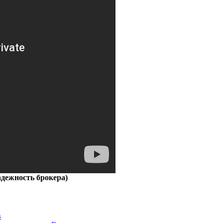
адежность брокера)
в