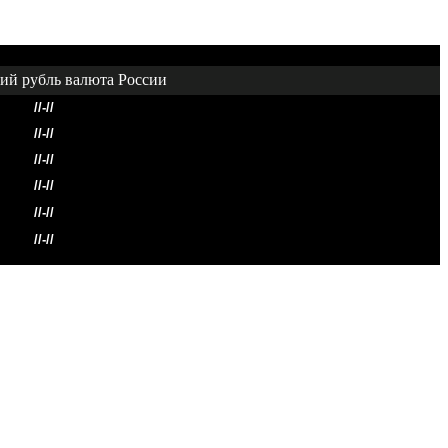
//-//
//-//
//-//
//-//
//-//
//-//