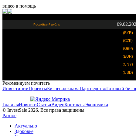
видео в помощь
09.02.20
Российский рубль
(BYR)
(CZK)
(GBP)
(EUR)
(CNY)
(USD)
Рекомендуем почитать
Инвестиции
Проекты
Бизнес-реклама
Партнерство
Готовый бизн
Главная
Новости
Статьи
Видео
Контакты
Экономика
© InvestSale 2026. Все права защищены
Разное
Актуально
Здоровье