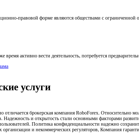
ционно-правовой форме являются обществами с ограниченной от
же время активно вести деятельность, потребуется предваритель
лама
ские услуги
 отличается брокерская компания RoboForex. Относительно мол
ов. Надежность и открытость стали основными факторами развит
ользователей. Политика конфиденциальности надежно сохранит 
организации и некоммерческих регуляторов, Компания гарантир