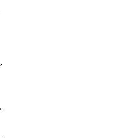
...
..