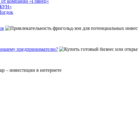
и от компании «Глянец»
ИБУН»
Логдок
ов
инающему предпринимателю?