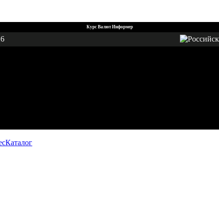
Курс Валют Информер
26
ес
Каталог