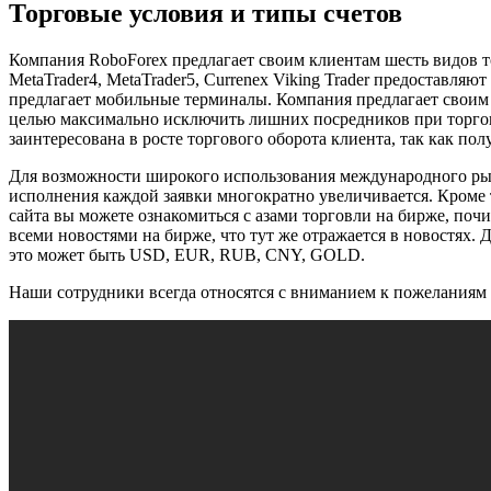
Торговые условия и типы счетов
Компания RoboForex предлагает своим клиентам шесть видов т
MetaTrader4, MetaTrader5, Currenex Viking Trader предоставля
предлагает мобильные терминалы. Компания предлагает своим к
целью максимально исключить лишних посредников при торговл
заинтересована в росте торгового оборота клиента, так как по
Для возможности широкого использования международного рынк
исполнения каждой заявки многократно увеличивается. Кроме 
сайта вы можете ознакомиться с азами торговли на бирже, поч
всеми новостями на бирже, что тут же отражается в новостях. 
это может быть USD, EUR, RUB, CNY, GOLD.
Наши сотрудники всегда относятся с вниманием к пожеланиям 