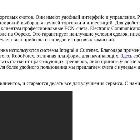
орговых счетов. Они имеют удобный интерфейс и управления. Ра
ют широкий выбор для лучшей торговли и инвестиций. Для удобств
лиентам профессиональные ECN-счета. Electronic Communication 
е на Форекс. Это гарантирует наилучшие условия сделок, низк
лучает свою прибыль от спредов и торговых комиссий.
а используются системы Integral и Currenex. Благодаря приме
того, RoboForex, отличная платформа для начинающих.
Здесь
соб
итать статьи от практикующих трейдеров, либо принять участие 
Для более удобного пользования мы предлагаем счета с нулевым 
клиентов, и стараются делать все для улучшения сервиса. С на