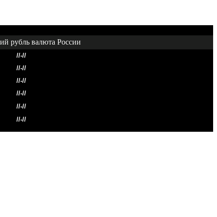
//-//
//-//
//-//
//-//
//-//
//-//