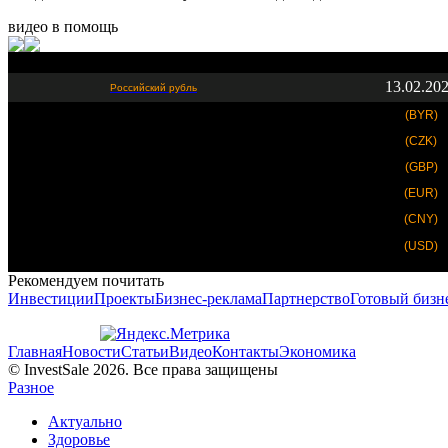
видео в помощь
13.02.20
Российский рубль
(BYR)
(CZK)
(GBP)
(EUR)
(CNY)
(USD)
Рекомендуем почитать
Инвестиции
Проекты
Бизнес-реклама
Партнерство
Готовый бизн
Главная
Новости
Статьи
Видео
Контакты
Экономика
© InvestSale 2026. Все права защищены
Разное
Актуально
Здоровье