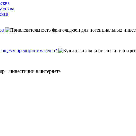
осква
 Москва
сква
ов
инающему предпринимателю?