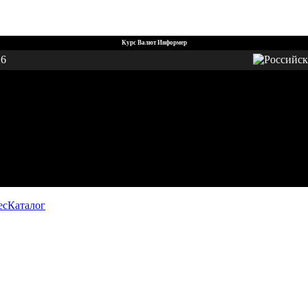
Курс Валют Информер
26
ес
Каталог