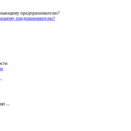
инающему предпринимателю?
ти
..
и ...