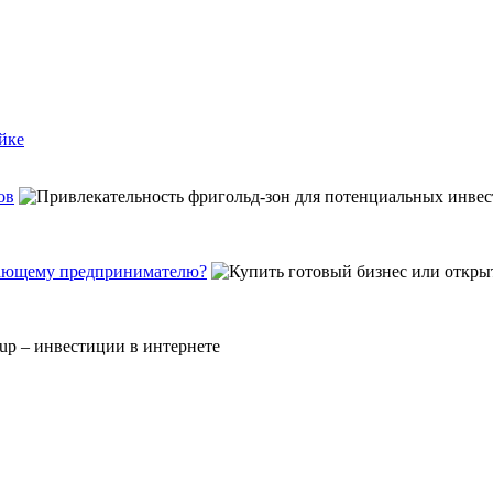
йке
ов
инающему предпринимателю?