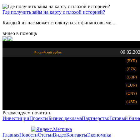
Где получить займ на карту с плохой историей?
Каждый из нас может столкнуться с финансовыми ...
видео в помощь
09.02.20
Российский рубль
(BYR)
(CZK)
(GBP)
(EUR)
(CNY)
(USD)
Рекомендуем почитать
Инвестиции
Проекты
Бизнес-реклама
Партнерство
Готовый бизн
Главная
Новости
Статьи
Видео
Контакты
Экономика