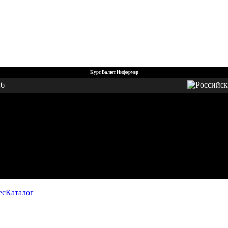
Курс Валют Информер
26
ес
Каталог