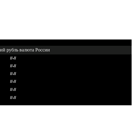
//-//
//-//
//-//
//-//
//-//
//-//