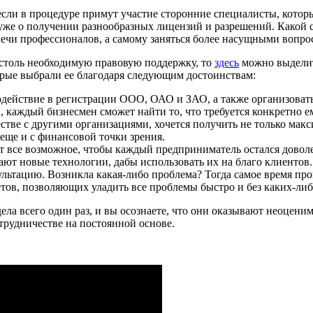
если в процедуре примут участие сторонние специалисты, котор
 уже о получении разнообразных лицензий и разрешений. Какой 
лечи профессионалов, а самому заняться более насущными вопро
 столь необходимую правовую поддержку, то
здесь
можно выделит
орые выбрали ее благодаря следующим достоинствам:
содействие в регистрации ООО, ОАО и ЗАО, а также организова
 каждый бизнесмен сможет найти то, что требуется конкретно е
стве с другими организациями, хочется получить не только макси
 еще и с финансовой точки зрения.
ает все возможное, чтобы каждый предприниматель остался дов
ют новые технологии, дабы использовать их на благо клиентов.
тацию. Возникла какая-либо проблема? Тогда самое время прок
етов, позволяющих уладить все проблемы быстро и без каких-ли
ела всего один раз, и вы осознаете, что они оказывают неоцен
отрудничестве на постоянной основе.