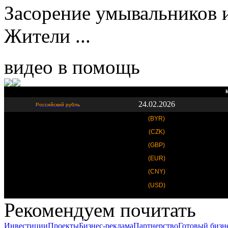
Засорение умывальников и
Жители ...
видео в помощь
К
24.02.2026
Российский рубль
(BYR)
(CZK)
(GBP)
(EUR)
(CNY)
(USD)
Рекомендуем почитать
Инвестиции
Проекты
Бизнес-реклама
Партнерство
Готовый бизн