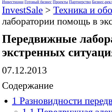
Инвестиции
Готовый бизнес
Проекты
Партнерство
Бизнес-рек
InvestSale
>
Техника и об
лаборатории помощь в экс
Передвижные лабор
экстренных ситуация
07.12.2013
Содержание
1
Разновидности перед
1.1
Передвижная элек