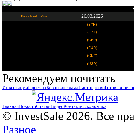
К
26.03.2026
Российский рубль
(BYR)
(CZK)
(GBP)
(EUR)
(CNY)
(USD)
Рекомендуем почитать
Инвестиции
Проекты
Бизнес-реклама
Партнерство
Готовый бизн
Главная
Новости
Статьи
Видео
Контакты
Экономика
© InvestSale 2026. Все п
Разное