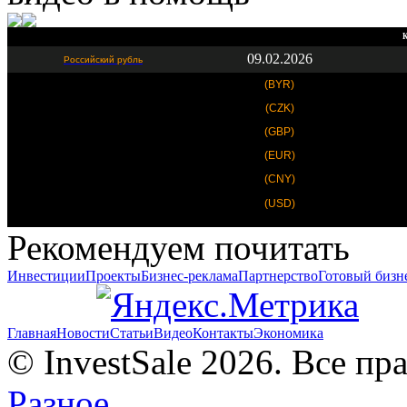
К
09.02.2026
Российский рубль
(BYR)
(CZK)
(GBP)
(EUR)
(CNY)
(USD)
Рекомендуем почитать
Инвестиции
Проекты
Бизнес-реклама
Партнерство
Готовый бизн
Главная
Новости
Статьи
Видео
Контакты
Экономика
© InvestSale 2026. Все п
Разное