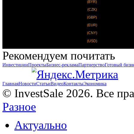
(BYR)
(CZK)
(GBP)
(EUR)
(CNY)
(USD)
Рекомендуем почитать
Инвестиции
Проекты
Бизнес-реклама
Партнерство
Готовый бизн
Главная
Новости
Статьи
Видео
Контакты
Экономика
© InvestSale 2026. Все п
Разное
Актуально