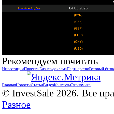
К
04.03.2026
Российский рубль
(BYR)
(CZK)
(GBP)
(EUR)
(CNY)
(USD)
Рекомендуем почитать
Инвестиции
Проекты
Бизнес-реклама
Партнерство
Готовый бизн
Главная
Новости
Статьи
Видео
Контакты
Экономика
© InvestSale 2026. Все п
Разное