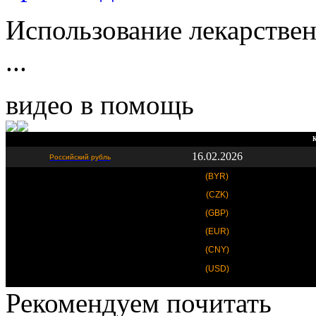
Использование лекарствен
...
видео в помощь
К
16.02.2026
Российский рубль
(BYR)
(CZK)
(GBP)
(EUR)
(CNY)
(USD)
Рекомендуем почитать