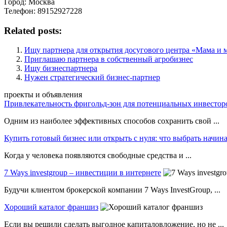
Город: Москва
Телефон: 89152927228
Related posts:
Ищу партнера для открытия досугового центра «Мама и
Приглашаю партнера в собственный агробизнес
Ищу бизнеспартнера
Нужен стратегический бизнес-партнер
проекты и объявления
Привлекательность фригольд-зон для потенциальных инвестор
Одним из наиболее эффективных способов сохранить свой ...
Купить готовый бизнес или открыть с нуля: что выбрать нач
Когда у человека появляются свободные средства и ...
7 Ways investgroup – инвестиции в интернете
Будучи клиентом брокерской компании 7 Ways InvestGroup, ...
Хороший каталог франшиз
Если вы решили сделать выгодное капиталовложение, но не ...