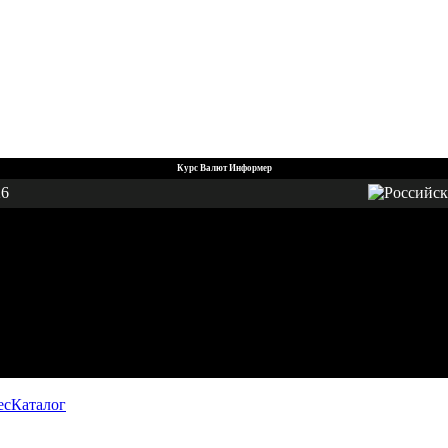
Курс Валют Информер
26
ес
Каталог