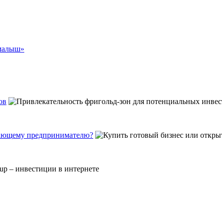
 малыш»
ов
инающему предпринимателю?