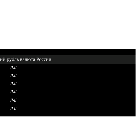
//-//
//-//
//-//
//-//
//-//
//-//