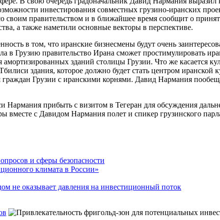
ере. В свою очередь градоначальник Давид Нармания выразил н
возможности инвестирования совместных грузино-иранских проек
о своим правительством и в ближайшее время сообщит о принят
ства, а также наметили основные векторы в перспективе.
нность в том, что иранские бизнесмены будут очень заинтересо
ала в Грузию правительство Ирана сможет простимулировать и
я амортизированных зданий столицы Грузии. Что же касается ку
Тбилиси здания, которое должно будет стать центром иранской 
ля граждан Грузии с иранскими корнями. Давид Нармания пообеща
си Нармания прибыть с визитом в Тегеран для обсуждения даль
оры вместе с Давидом Нармания полет и спикер грузинского пар
опросов и сферы безопасности
иционного климата в России»
дом не оказывает давления на инвестиционный поток
ов