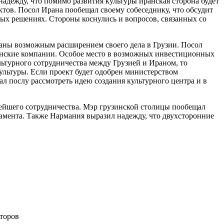
адежду, что помимо развития культуры иранская сторона будет
тов. Посол Ирана пообещал своему собеседнику, что обсудит
ых решениях. Стороны коснулись и вопросов, связанных со
ваны возможным расширением своего дела в Грузии. Посол
ранские компании. Особое место в возможных инвестиционных
льтурного сотрудничества между Грузией и Ираном, то
культуры. Если проект будет одобрен министерством
л послу рассмотреть идею создания культурного центра и в
нейшего сотрудничества. Мэр грузинской столицы пообещал
ламента. Также Нармания выразил надежду, что двухсторонние