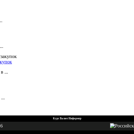
..
..
акупок
 ...
...
Курс Валют Информер
26