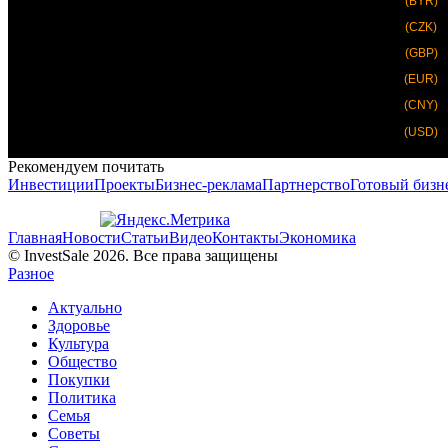
(BYR)
(CZK)
(GBP)
(EUR)
(CNY)
(USD)
Рекомендуем почитать
Инвестиции
Проекты
Бизнес-реклама
Партнерство
Готовый бизн
Главная
Новости
Статьи
Видео
Контакты
Экономика
© InvestSale 2026. Все права защищены
Разное
Актуально
Здоровье
Культура
Общество
Покупки
Политика
Семья
Советы