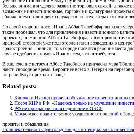
улучшение отношений между Грузией и Ираном в культурной сф
больше внимания уделять развитию торговых связей, а также 
возможные инвестиционные, торговые и культурные проекты с
сближением столиц двух государств во всех сферах сотрудниче
Со своей стороны посол Ирана Аббас Талебифар выразил увере
также пообещал, что для привлечения инвестиционного капит
проектах, по мнению Аббаса Талебифара, займет реконструкци
иранской стороной уже подготовлен план возведения в центре 
градостроения Тбилиси, то в городе появятся рабочие места д
случае одобрения помочь Ирану всем, что потребуется.
В заключение встречи Аббас Талебифар пригласил мэра Тбили
найти свободное время. Вероятнее всего в Тегеран на перегов
встречи будут проходить чаще.
Related posts:
Кличко и Нуланд провели обсуждение инвестиционных в
Посол КНР в РФ: «Надеюсь только на улучшение инвест
РФ не прекращает присоединение к ОЭСР
Московское правительство: ухудшение отношений с Запа
проекты и объявления
Привлекательность фригольд-зон для потенциальных инвестор