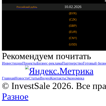
К
10.02.2026
Российский рубль
(BYR)
(CZK)
(GBP)
(EUR)
(CNY)
(USD)
Рекомендуем почитать
Инвестиции
Проекты
Бизнес-реклама
Партнерство
Готовый бизн
Главная
Новости
Статьи
Видео
Контакты
Экономика
© InvestSale 2026. Все п
Разное