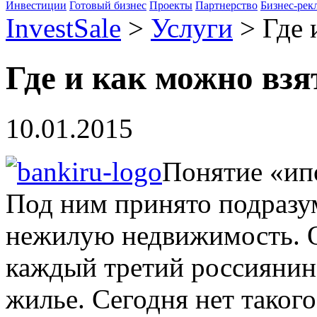
Инвестиции
Готовый бизнес
Проекты
Партнерство
Бизнес-рек
InvestSale
>
Услуги
>
Где 
Где и как можно взя
10.01.2015
Понятие «ипо
Под ним принято подразу
нежилую недвижимость. О
каждый третий россиянин
жилье. Сегодня нет такого