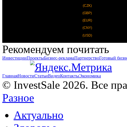
(CZK)
(GBP)
(EUR)
(CNY)
(USD)
Рекомендуем почитать
Инвестиции
Проекты
Бизнес-реклама
Партнерство
Готовый бизн
Главная
Новости
Статьи
Видео
Контакты
Экономика
© InvestSale 2026. Все п
Разное
Актуально