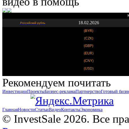
видео в помощь
К
18.02.2026
Российский рубль
(BYR)
(CZK)
(GBP)
(EUR)
(CNY)
(USD)
Рекомендуем почитать
Инвестиции
Проекты
Бизнес-реклама
Партнерство
Готовый бизн
Главная
Новости
Статьи
Видео
Контакты
Экономика
© InvestSale 2026. Все п