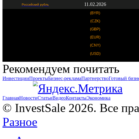
11.02.2026
Российский рубль
(BYR)
(CZK)
(GBP)
(EUR)
(CNY)
(USD)
Рекомендуем почитать
Инвестиции
Проекты
Бизнес-реклама
Партнерство
Готовый бизн
Главная
Новости
Статьи
Видео
Контакты
Экономика
© InvestSale 2026. Все п
Разное