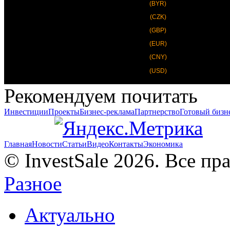
(BYR)
(CZK)
(GBP)
(EUR)
(CNY)
(USD)
Рекомендуем почитать
Инвестиции
Проекты
Бизнес-реклама
Партнерство
Готовый бизн
Главная
Новости
Статьи
Видео
Контакты
Экономика
© InvestSale 2026. Все п
Разное
Актуально