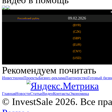
К
09.02.2026
Российский рубль
(BYR)
(CZK)
(GBP)
(EUR)
(CNY)
(USD)
Рекомендуем почитать
Инвестиции
Проекты
Бизнес-реклама
Партнерство
Готовый бизн
Главная
Новости
Статьи
Видео
Контакты
Экономика
© InvestSale 2026. Все п