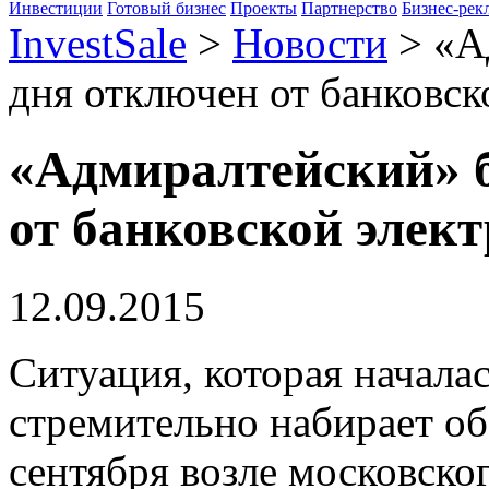
Инвестиции
Готовый бизнес
Проекты
Партнерство
Бизнес-рек
InvestSale
>
Новости
>
«А
дня отключен от банковск
«Адмиралтейский» б
от банковской элек
12.09.2015
Ситуация, которая началас
стремительно набирает об
сентября возле московско